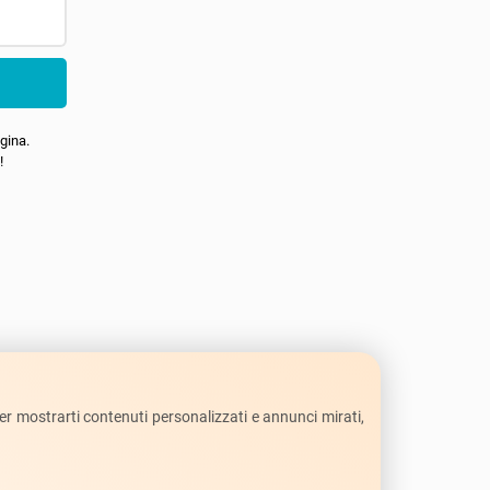
gina.
!
per mostrarti contenuti personalizzati e annunci mirati,